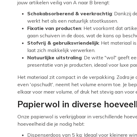
jouw artikelen veilig van A naar B brengt:
Schokabsorberend & veerkrachtig
: Dankzij d
werkt het als een natuurlijk stootkussen.
Fixatie van producten
: Het voorkomt dat artik
gaan schuiven in de doos, wat de kans op besch
Stofvrij & gebruiksvriendelijk
: Het materiaal i
laat zich makkelijk verwerken.
Natuurlijke uitstraling
: De witte "wol" geeft 
presentatie van je producten, ideaal voor luxe 
Het materiaal zit compact in de verpakking. Zodra je 
even 'opschudt', neemt het volume enorm toe. Je bepaa
elkaar voor meer volume, of druk het stevig aan voor e
Papierwol in diverse hoevee
Onze papierwol is verkrijgbaar in verschillende hoevee
hoeveelheid die je nodig hebt:
Dispenserdoos van 5 kg: Ideaal voor kleinere win