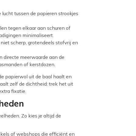
e lucht tussen de papieren strookjes
elen tegen elkaar aan schuren of
adigingen minimaliseert.
s niet scherp, grotendeels stofvrij en
een directe meerwaarde aan de
paasmanden of kerstdozen.
de papierwol uit de baal haalt en
lt zelf de dichtheid: trek het uit
xtra fixatie.
lheden
lheden. Zo kies je altijd de
kels of webshops die efficiënt en