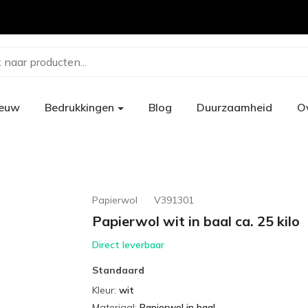
 naar producten...
ieuw
Bedrukkingen
Blog
Duurzaamheid
O
Papierwol
V391301
Papierwol wit in baal ca. 25 kilo
Direct leverbaar
Standaard
Kleur
:
wit
Materiaal
:
Papierwol in baal