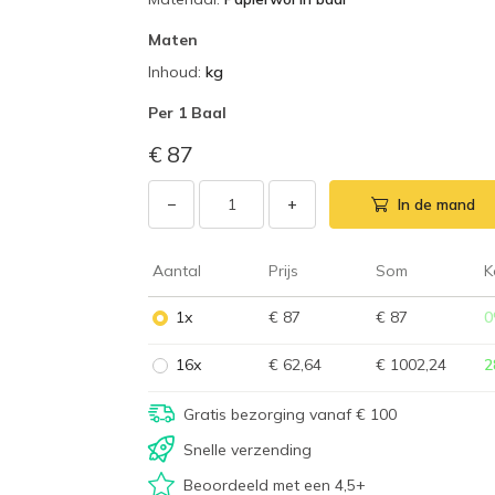
Maten
Inhoud
:
kg
Per
1 Baal
€ 87
−
+
In de mand
Aantal
Prijs
Som
K
1x
€ 87
€ 87
0
16x
€ 62,64
€ 1002,24
2
Gratis bezorging vanaf € 100
Snelle verzending
Beoordeeld met een 4,5+