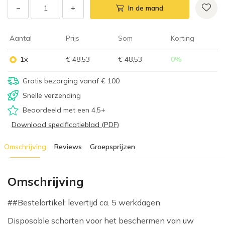
−
+
In de mand
Aantal
Prijs
Som
Korting
1x
€ 48,53
€ 48,53
0
%
Gratis bezorging vanaf € 100
Snelle verzending
Beoordeeld met een 4,5+
Download specificatieblad (PDF)
Omschrijving
Reviews
Groepsprijzen
Omschrijving
##Bestelartikel: levertijd ca. 5 werkdagen
Disposable schorten voor het beschermen van uw