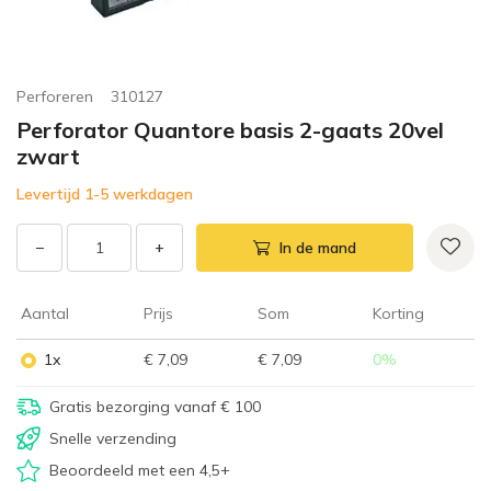
Perforeren
310127
Perforator Quantore basis 2-gaats 20vel
zwart
Levertijd 1-5 werkdagen
−
+
In de mand
Aantal
Prijs
Som
Korting
1x
€ 7,09
€ 7,09
0
%
Gratis bezorging vanaf € 100
Snelle verzending
Beoordeeld met een 4,5+