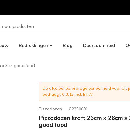
 naar producten...
ieuw
Bedrukkingen
Blog
Duurzaamheid
O
m x 3cm good food
De afvalbeheerbijdrage per eenheid voor dit 
bedraagt
€ 0,13
incl. BTW.
Pizzadozen
G2250001
Pizzadozen kraft 26cm x 26cm x
good food