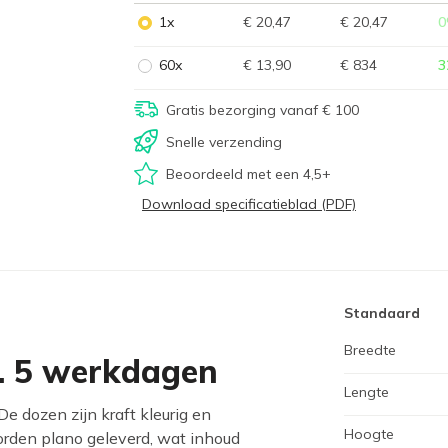
1x
€ 20,47
€ 20,47
0
60x
€ 13,90
€ 834
3
Gratis bezorging vanaf € 100
Snelle verzending
Beoordeeld met een 4,5+
Download specificatieblad (PDF)
Standaard
Breedte
ca. 5 werkdagen
Lengte
dozen zijn kraft kleurig en
Hoogte
rden plano geleverd, wat inhoud