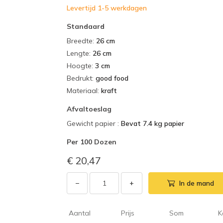
Levertijd 1-5 werkdagen
Standaard
Breedte
:
26 cm
Lengte
:
26 cm
Hoogte
:
3 cm
Bedrukt
:
good food
Materiaal
:
kraft
Afvaltoeslag
Gewicht papier
:
Bevat 7.4 kg papier
Per
100 Dozen
€ 20,47
−
+
In de mand
Aantal
Prijs
Som
K