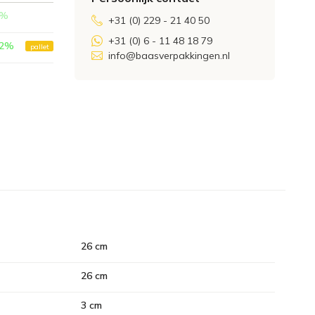
%
+31 (0) 229 - 21 40 50
+31 (0) 6 - 11 48 18 79
2
%
pallet
info@baasverpakkingen.nl
26 cm
26 cm
3 cm