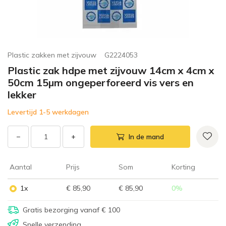
Plastic zakken met zijvouw
G2224053
Plastic zak hdpe met zijvouw 14cm x 4cm x
50cm 15µm ongeperforeerd vis vers en
lekker
Levertijd 1-5 werkdagen
−
+
In de mand
Aantal
Prijs
Som
Korting
1x
€ 85,90
€ 85,90
0
%
Gratis bezorging vanaf € 100
Snelle verzending