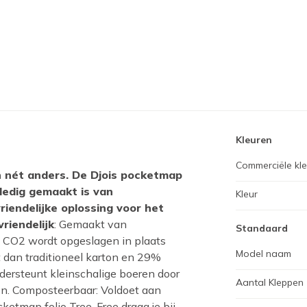
Kleuren
Commerciële kl
n nét anders. De Djois pocketmap
lledig gemaakt is van
Kleur
riendelijke oplossing voor het
riendelijk
: Gemaakt van
Standaard
 CO2 wordt opgeslagen in plaats
Model naam
 dan traditioneel karton en 29%
dersteunt kleinschalige boeren door
Aantal Kleppen
n. Composteerbaar: Voldoet aan
tmap folio Tree-Free draag je bij