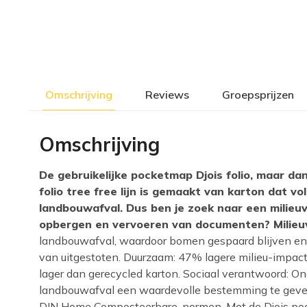
Omschrijving
Reviews
Groepsprijzen
Omschrijving
De gebruikelijke pocketmap Djois folio, maar da
folio tree free lijn is gemaakt van karton dat vo
landbouwafval. Dus ben je zoek naar een milieuv
opbergen en vervoeren van documenten? Milieuv
landbouwafval, waardoor bomen gespaard blijven en
van uitgestoten. Duurzaam: 47% lagere milieu-impact
lager dan gerecycled karton. Sociaal verantwoord: On
landbouwafval een waardevolle bestemming te geve
DIN Home Composteerbare-normen. Met de Djois pocke