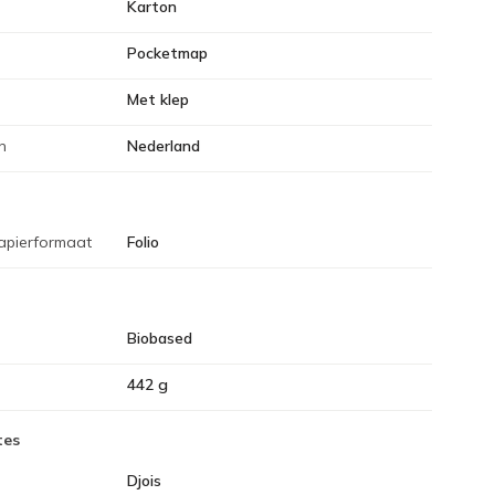
Karton
Pocketmap
Met klep
n
Nederland
apierformaat
Folio
Biobased
442 g
tes
Djois