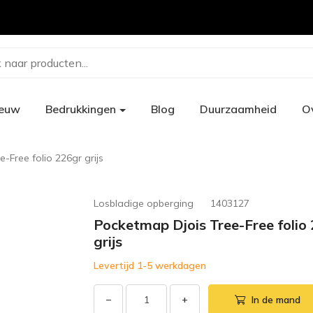
 naar producten...
ieuw
Bedrukkingen
Blog
Duurzaamheid
O
-Free folio 226gr grijs
Losbladige opberging
1403127
Pocketmap Djois Tree-Free folio
grijs
Levertijd 1-5 werkdagen
−
+
In de mand