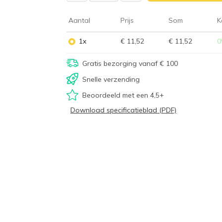
Aantal
Prijs
Som
K
1x
€ 11,52
€ 11,52
0
Gratis bezorging vanaf € 100
Snelle verzending
Beoordeeld met een 4,5+
Download specificatieblad (PDF)