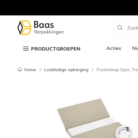
Zoek
Acties
N
PRODUCTGROEPEN
Home
Losbladige opberging
Pocketmap Djois Tree