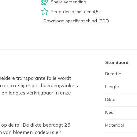
Snelle verzending
Beoordeeld met een 4,5+
Download specificatieblad (PDF)
Standaard
Breedte
kheldere transparante folie wordt
 o.a. slijterijen, boerderijwinkels
Lengte
s en lengtes verkrijgbaar in onze
Dikte
Kleur
 op de rol. De dikte bedraagt 25
Materiaal
n van bloemen, cadeau's en