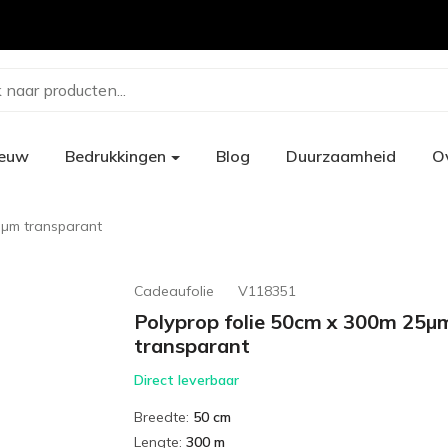
 naar producten...
ieuw
Bedrukkingen
Blog
Duurzaamheid
O
5µm transparant
Cadeaufolie
V118351
Polyprop folie 50cm x 300m 25µ
transparant
Direct leverbaar
Breedte
:
50 cm
Lengte
:
300 m