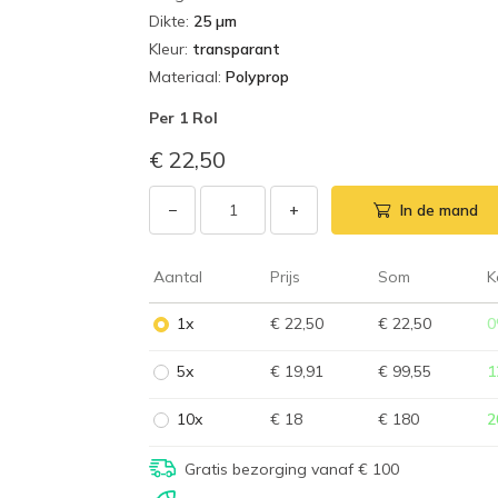
Dikte
:
25 µm
Kleur
:
transparant
Materiaal
:
Polyprop
Per
1 Rol
€ 22,50
−
+
In de mand
Aantal
Prijs
Som
K
1x
€ 22,50
€ 22,50
0
5x
€ 19,91
€ 99,55
1
10x
€ 18
€ 180
2
Gratis bezorging vanaf € 100