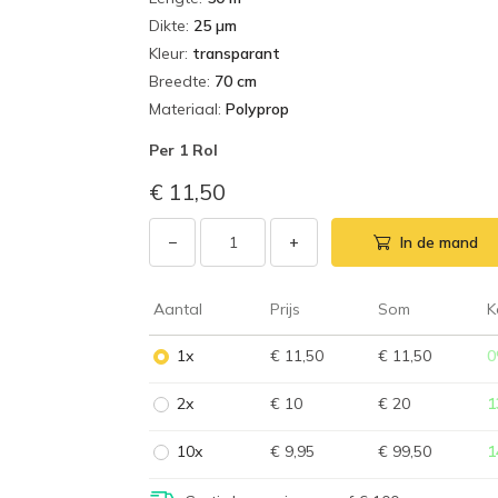
Dikte
:
25 µm
Kleur
:
transparant
Breedte
:
70 cm
Materiaal
:
Polyprop
Per
1 Rol
€ 11,50
−
+
In de mand
Aantal
Prijs
Som
K
1x
€ 11,50
€ 11,50
0
2x
€ 10
€ 20
1
10x
€ 9,95
€ 99,50
1