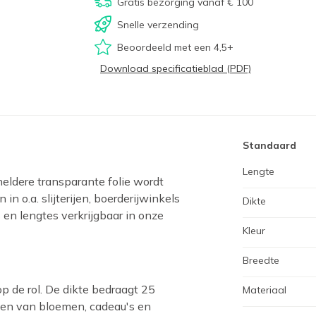
Gratis bezorging vanaf € 100
Snelle verzending
Beoordeeld met een 4,5+
Download specificatieblad (PDF)
Standaard
Lengte
kheldere transparante folie wordt
 o.a. slijterijen, boerderijwinkels
Dikte
s en lengtes verkrijgbaar in onze
Kleur
Breedte
p de rol. De dikte bedraagt 25
Materiaal
ken van bloemen, cadeau's en