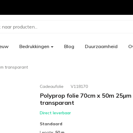
 naar producten...
ieuw
Bedrukkingen
Blog
Duurzaamheid
O
µm transparant
Cadeaufolie
V118170
Polyprop folie 70cm x 50m 25µm
transparant
Direct leverbaar
Standaard
Lengte
:
50 m