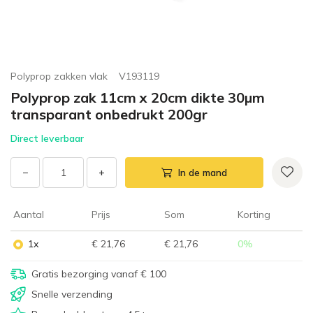
Polyprop zakken vlak
V193119
Polyprop zak 11cm x 20cm dikte 30µm
transparant onbedrukt 200gr
Direct leverbaar
−
+
In de mand
Aantal
Prijs
Som
Korting
1x
€ 21,76
€ 21,76
0
%
Gratis bezorging vanaf € 100
Snelle verzending