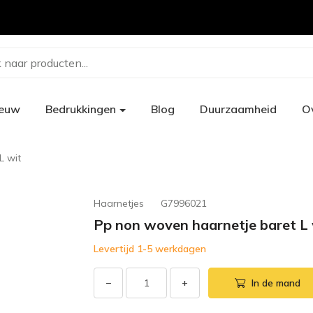
 naar producten...
ieuw
Bedrukkingen
Blog
Duurzaamheid
O
L wit
Haarnetjes
G7996021
Pp non woven haarnetje baret L 
Levertijd 1-5 werkdagen
−
+
In de mand