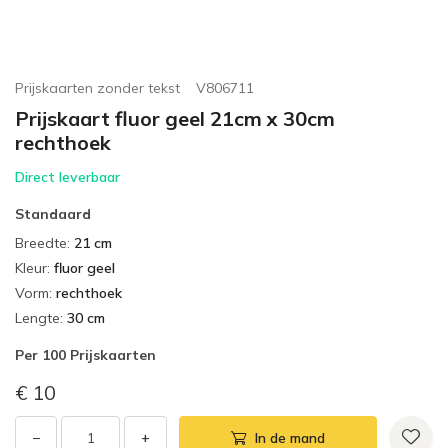
Prijskaarten zonder tekst
V806711
Prijskaart fluor geel 21cm x 30cm
rechthoek
Direct leverbaar
Standaard
Breedte
:
21 cm
Kleur
:
fluor geel
Vorm
:
rechthoek
Lengte
:
30 cm
Per
100 Prijskaarten
€ 10
−
+
In de mand