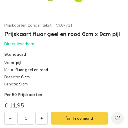
Prijskaarten zonder tekst
V807711
Prijskaart fluor geel en rood 6cm x 9cm pijl
Direct leverbaar
Standaard
Vorm
:
pijl
Kleur
:
fluor geel en rood
Breedte
:
6 cm
Lengte
:
9 cm
Per
50 Prijskaarten
€ 11,95
−
+
In de mand