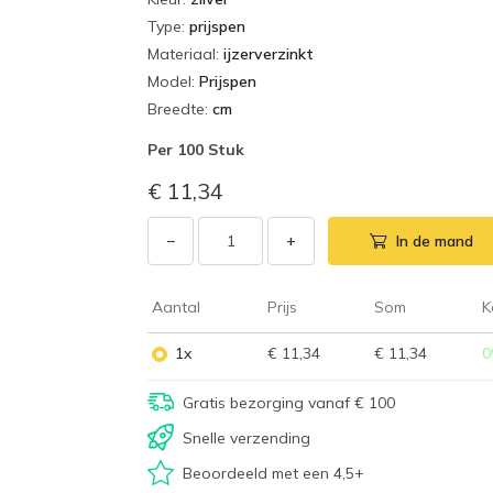
Type
:
prijspen
Materiaal
:
ijzerverzinkt
Model
:
Prijspen
Breedte
:
cm
Per
100 Stuk
€ 11,34
−
+
In de mand
Aantal
Prijs
Som
K
1x
€ 11,34
€ 11,34
0
Gratis bezorging vanaf € 100
Snelle verzending
Beoordeeld met een 4,5+