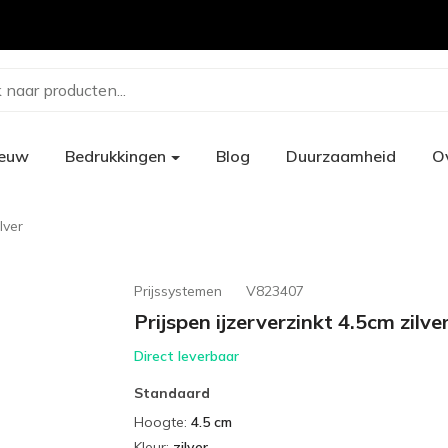
 naar producten...
ieuw
Bedrukkingen
Blog
Duurzaamheid
O
lver
Prijssystemen
V823407
Prijspen ijzerverzinkt 4.5cm zilve
Direct leverbaar
Standaard
Hoogte
:
4.5 cm
Kleur
:
zilver