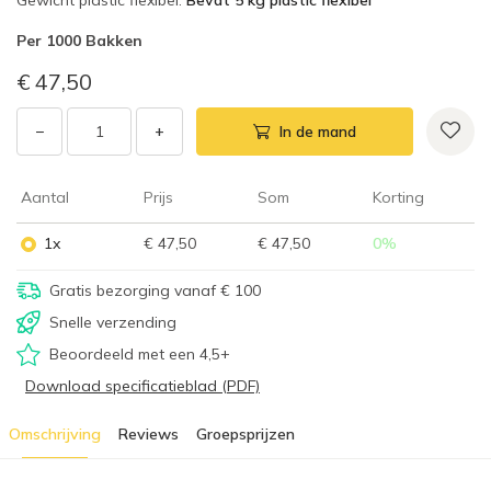
Gewicht plastic flexibel
:
Bevat 5 kg plastic flexibel
Per
1000 Bakken
€ 47,50
−
+
In de mand
Aantal
Prijs
Som
Korting
1x
€ 47,50
€ 47,50
0
%
Gratis bezorging vanaf € 100
Snelle verzending
Beoordeeld met een 4,5+
Download specificatieblad (PDF)
Omschrijving
Reviews
Groepsprijzen