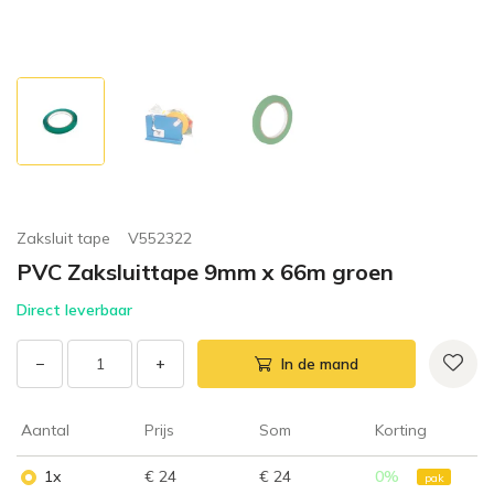
Zaksluit tape
V552322
PVC Zaksluittape 9mm x 66m groen
Direct leverbaar
−
+
In de mand
Aantal
Prijs
Som
Korting
1x
€ 24
€ 24
0
%
pak