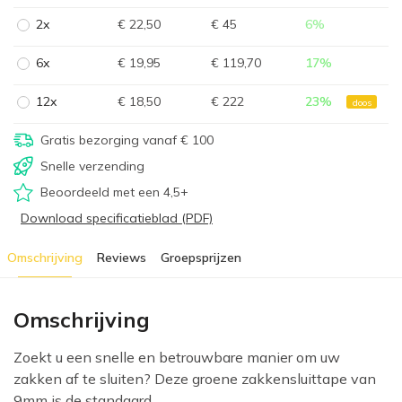
2x
€ 22,50
€ 45
6
%
6x
€ 19,95
€ 119,70
17
%
12x
€ 18,50
€ 222
23
%
doos
Gratis bezorging vanaf € 100
Snelle verzending
Beoordeeld met een 4,5+
Download specificatieblad (PDF)
Omschrijving
Reviews
Groepsprijzen
Omschrijving
Zoekt u een snelle en betrouwbare manier om uw
zakken af te sluiten? Deze groene zakkensluittape van
9mm is de standaard...