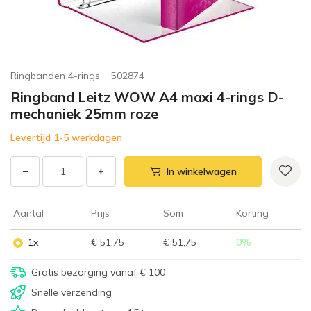
Ringbanden 4-rings
502874
Ringband Leitz WOW A4 maxi 4-rings D-
mechaniek 25mm roze
Levertijd 1-5 werkdagen
−
+
In winkelwagen
Aantal
Prijs
Som
Korting
1x
€ 51,75
€ 51,75
0
%
Gratis bezorging vanaf € 100
Snelle verzending