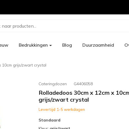
 naar producten...
ieuw
Bedrukkingen
Blog
Duurzaamheid
O
10cm grijs/zwart crystal
Cateringdozen
G4406058
Rolladedoos 30cm x 12cm x 10c
grijs/zwart crystal
Levertijd 1-5 werkdagen
Standaard
Kleur
:
grijs/zwart