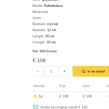
Model
:
Rolladedoos
Materiaal
:
Vorm
:
Bedrukt
:
crystal
Breedte
:
12 cm
Lengte
:
30 cm
Hoogte
:
10 cm
Per
150 Dozen
€ 108
−
+
In de mand
Aantal
Prijs
Som
K
1x
€ 108
€ 108
0
Gratis bezorging vanaf € 100