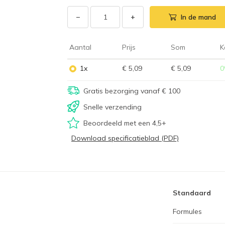
−
+
In de mand
Aantal
Prijs
Som
K
1x
€ 5,09
€ 5,09
0
Gratis bezorging vanaf € 100
Snelle verzending
Beoordeeld met een 4,5+
Download specificatieblad (PDF)
Standaard
Formules