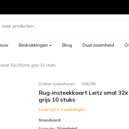
 naar producten...
ieuw
Bedrukkingen
Blog
Duurzaamheid
O
 smal 32x191mm grijs 10 stuks
Ordner toebehoren
504290
Rug-insteekkaart Leitz smal 3
grijs 10 stuks
Levertijd 1-5 werkdagen
Standaard
Formules
:
Standaard