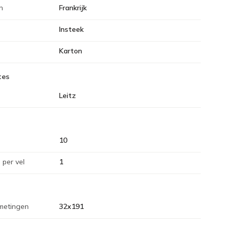
n
Frankrijk
Insteek
Karton
tes
Leitz
10
 per vel
1
metingen
32x191