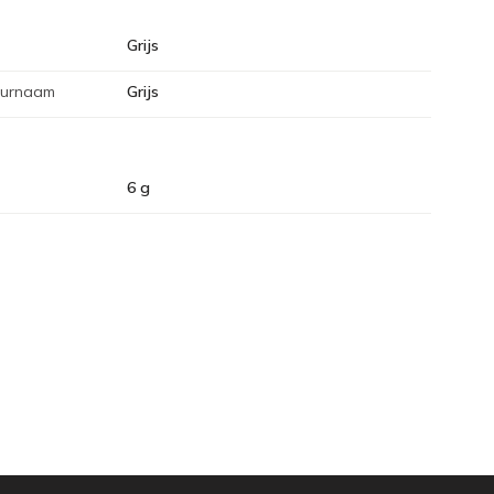
Grijs
eurnaam
Grijs
6 g