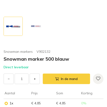
Snowman markers
V902132
Snowman marker 500 blauw
Direct leverbaar
−
+
In de mand
Aantal
Prijs
Som
Korting
1x
€ 4,85
€ 4,85
0
%