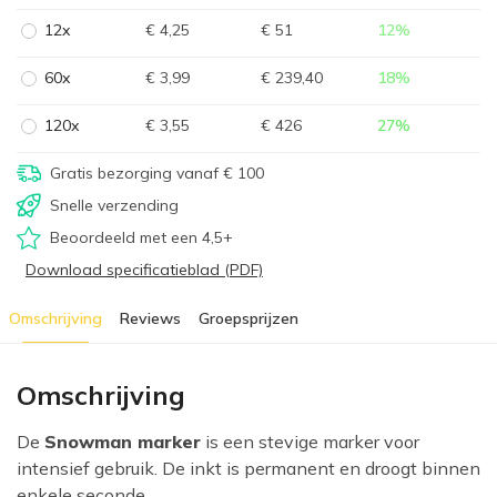
12x
€ 4,25
€ 51
12
%
60x
€ 3,99
€ 239,40
18
%
120x
€ 3,55
€ 426
27
%
Gratis bezorging vanaf € 100
Snelle verzending
Beoordeeld met een 4,5+
Download specificatieblad (PDF)
Omschrijving
Reviews
Groepsprijzen
Omschrijving
De
Snowman marker
is een stevige marker voor
intensief gebruik. De inkt is permanent en droogt binnen
enkele seconde...