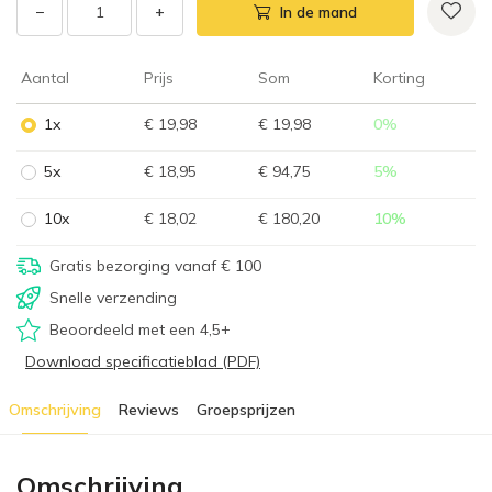
−
+
In de mand
Aantal
Prijs
Som
Korting
1x
€ 19,98
€ 19,98
0
%
5x
€ 18,95
€ 94,75
5
%
10x
€ 18,02
€ 180,20
10
%
Gratis bezorging vanaf € 100
Snelle verzending
Beoordeeld met een 4,5+
Download specificatieblad (PDF)
Omschrijving
Reviews
Groepsprijzen
Omschrijving