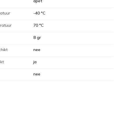
apet
atuur
-40 °C
ratuur
70 °C
8 gr
hikt
nee
kt
ja
nee