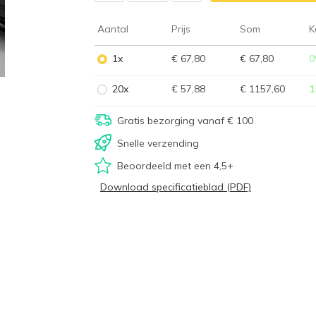
Aantal
Prijs
Som
K
1x
€ 67,80
€ 67,80
0
20x
€ 57,88
€ 1157,60
1
Gratis bezorging vanaf € 100
Snelle verzending
Beoordeeld met een 4,5+
Download specificatieblad (PDF)