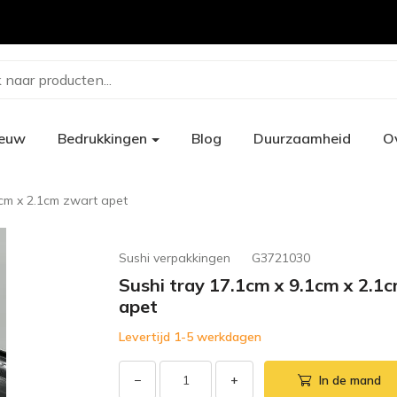
 naar producten...
ieuw
Bedrukkingen
Blog
Duurzaamheid
O
1cm x 2.1cm zwart apet
Sushi verpakkingen
G3721030
Sushi tray 17.1cm x 9.1cm x 2.1
apet
Levertijd 1-5 werkdagen
−
+
In de mand