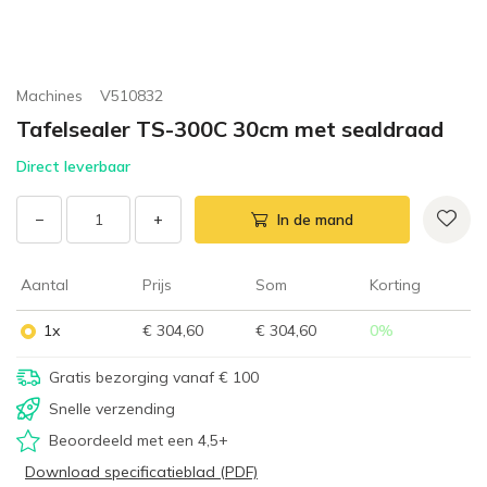
Machines
V510832
Tafelsealer TS-300C 30cm met sealdraad
Direct leverbaar
−
+
In de mand
Aantal
Prijs
Som
Korting
1x
€ 304,60
€ 304,60
0
%
Gratis bezorging vanaf € 100
Snelle verzending
Beoordeeld met een 4,5+
Download specificatieblad (PDF)