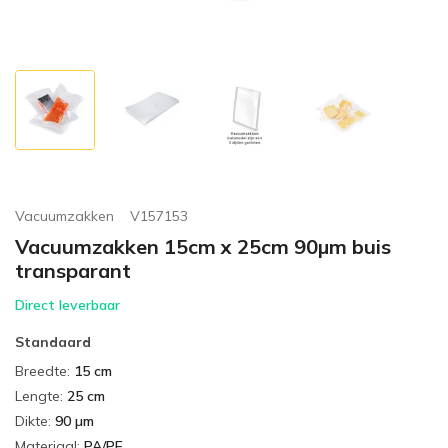
Vacuumzakken
V157153
Vacuumzakken 15cm x 25cm 90µm buis
transparant
Direct leverbaar
Standaard
Breedte
:
15 cm
Lengte
:
25 cm
Dikte
:
90 µm
Materiaal
:
PA/PE