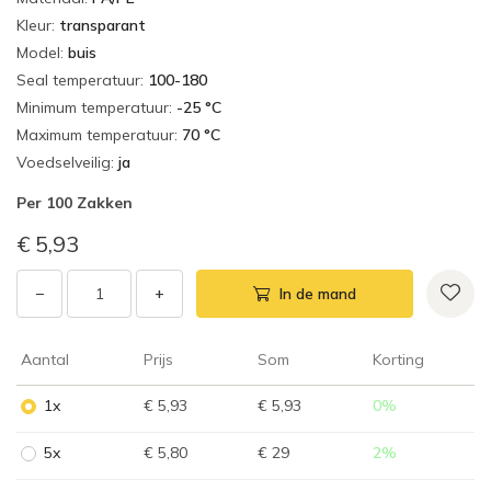
Kleur
:
transparant
Model
:
buis
Seal temperatuur
:
100-180
Minimum temperatuur
:
-25 °C
Maximum temperatuur
:
70 °C
Voedselveilig
:
ja
Per
100 Zakken
€ 5,93
−
+
In de mand
Aantal
Prijs
Som
Korting
1x
€ 5,93
€ 5,93
0
%
5x
€ 5,80
€ 29
2
%