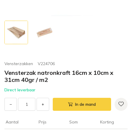
Vensterzakken
V224706
Vensterzak natronkraft 16cm x 10cm x
31cm 40gr / m2
Direct leverbaar
−
+
In de mand
Aantal
Prijs
Som
Korting