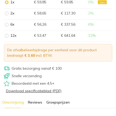
1x
€ 59,85
€ 59,85
0
%
doos
2x
€ 58,65
€ 117,30
2
%
6x
€ 56,26
€ 337,56
6
%
12x
€ 53,47
€ 641,64
11
%
De afvalbeheerbijdrage per eenheid voor dit product
bedraagt
€ 3,60
incl. BTW.
Gratis bezorging vanaf € 100
Snelle verzending
Beoordeeld met een 4,5+
Download specificatieblad (PDF)
Omschrijving
Reviews
Groepsprijzen