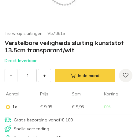
Tie wrap sluitingen
V578615
Verstelbare veiligheids sluiting kunststof
13.5cm transparant/wit
Direct leverbaar
−
+
In de mand
Aantal
Prijs
Som
Korting
1x
€ 9,95
€ 9,95
0
%
Gratis bezorging vanaf € 100
Snelle verzending