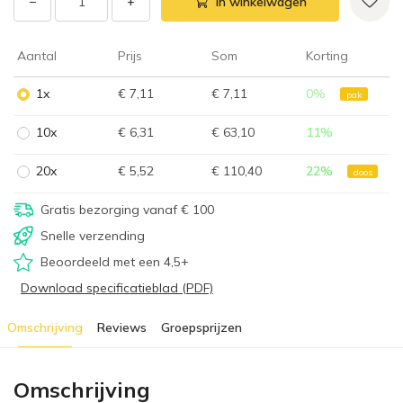
−
+
In winkelwagen
Aantal
Prijs
Som
Korting
1x
€ 7,11
€ 7,11
0
%
pak
10x
€ 6,31
€ 63,10
11
%
20x
€ 5,52
€ 110,40
22
%
doos
Gratis bezorging vanaf € 100
Snelle verzending
Beoordeeld met een 4,5+
Download specificatieblad (PDF)
Omschrijving
Reviews
Groepsprijzen
Omschrijving