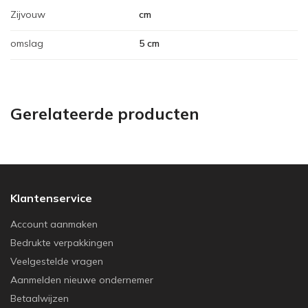
Zijvouw
cm
omslag
5 cm
Gerelateerde producten
Klantenservice
Account aanmaken
Bedrukte verpakkingen
Veelgestelde vragen
Aanmelden nieuwe ondernemer
Betaalwijzen