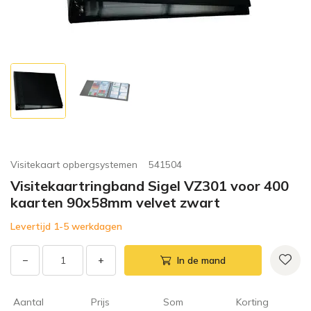
Visitekaart opbergsystemen
541504
Visitekaartringband Sigel VZ301 voor 400
kaarten 90x58mm velvet zwart
Levertijd 1-5 werkdagen
−
+
In de mand
Aantal
Prijs
Som
Korting