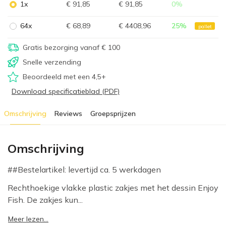
1x
€ 91,85
€ 91,85
0
%
64x
€ 68,89
€ 4408,96
25
%
pallet
Gratis bezorging vanaf € 100
Snelle verzending
Beoordeeld met een 4,5+
Download specificatieblad (PDF)
Omschrijving
Reviews
Groepsprijzen
Omschrijving
##Bestelartikel: levertijd ca. 5 werkdagen
Rechthoekige vlakke plastic zakjes met het dessin Enjoy
Fish. De zakjes kun...
Meer lezen...