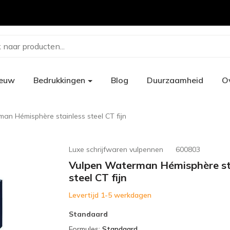
 naar producten...
ieuw
Bedrukkingen
Blog
Duurzaamheid
O
an Hémisphère stainless steel CT fijn
Luxe schrijfwaren vulpennen
600803
Vulpen Waterman Hémisphère st
steel CT fijn
Levertijd 1-5 werkdagen
Standaard
Formules
:
Standaard