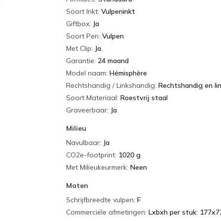
Soort Inkt
:
Vulpeninkt
Giftbox
:
Ja
Soort Pen
:
Vulpen
Met Clip
:
Ja
Garantie
:
24 maand
Model naam
:
Hémisphère
Rechtshandig / Linkshandig
:
Rechtshandig en li
Soort Materiaal
:
Roestvrij staal
Graveerbaar
:
Ja
Milieu
Navulbaar
:
Ja
CO2e-footprint
:
1020 g
Met Milieukeurmerk
:
Neen
Maten
Schrijfbreedte vulpen
:
F
Commerciële afmetingen
:
Lxbxh per stuk: 177x