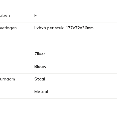
vulpen
F
metingen
Lxbxh per stuk: 177x72x36mm
Zilver
Blauw
eurnaam
Staal
Metaal