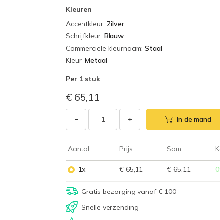
Kleuren
Accentkleur
:
Zilver
Schrijfkleur
:
Blauw
Commerciële kleurnaam
:
Staal
Kleur
:
Metaal
Per
1 stuk
€ 65,11
−
+
In de mand
Aantal
Prijs
Som
K
1x
€ 65,11
€ 65,11
0
Gratis bezorging vanaf € 100
Snelle verzending