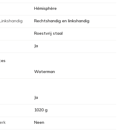
Hémisphère
Linkshandig
Rechtshandig en linkshandig
Roestvrij staal
Ja
tes
Waterman
Ja
1020 g
erk
Neen