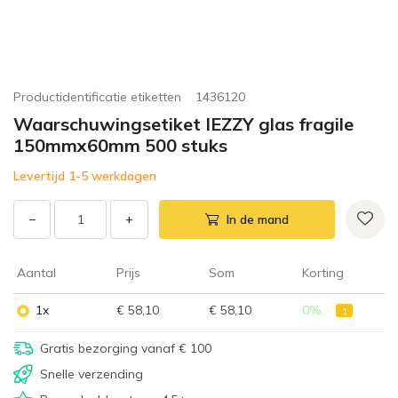
Productidentificatie etiketten
1436120
Waarschuwingsetiket IEZZY glas fragile
150mmx60mm 500 stuks
Levertijd 1-5 werkdagen
−
+
In de mand
Aantal
Prijs
Som
Korting
1x
€ 58,10
€ 58,10
0
%
1
Gratis bezorging vanaf € 100
Snelle verzending