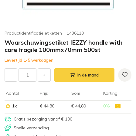
Productidentificatie etiketten
1436110
Waarschuwingsetiket IEZZY handle with
care fragile 100mmx70mm 500st
Levertijd 1-5 werkdagen
−
+
In de mand
Aantal
Prijs
Som
Korting
1x
€ 44,80
€ 44,80
0
%
1
Gratis bezorging vanaf € 100
Snelle verzending