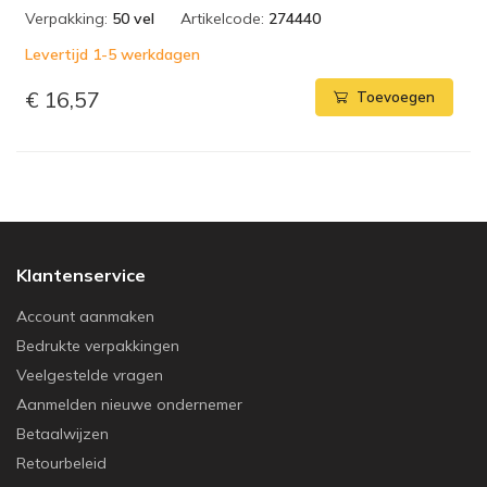
Verpakking:
50 vel
Artikelcode:
274440
Levertijd 1-5 werkdagen
€ 16,57
Toevoegen
Klantenservice
Account aanmaken
Bedrukte verpakkingen
Veelgestelde vragen
Aanmelden nieuwe ondernemer
Betaalwijzen
Retourbeleid