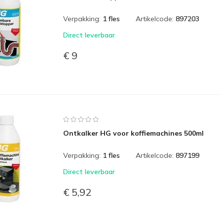
Verpakking:
1 fles
Artikelcode:
897203
Direct leverbaar
€ 9
Ontkalker HG voor koffiemachines 500ml
Verpakking:
1 fles
Artikelcode:
897199
Direct leverbaar
€ 5,92