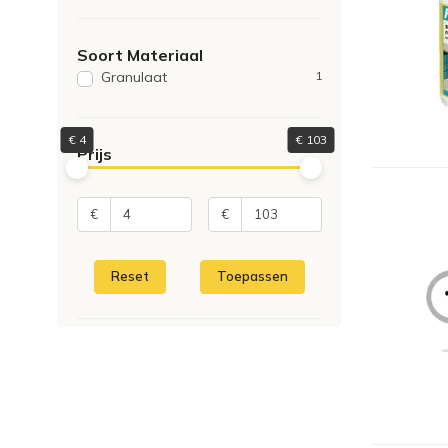
Soort Materiaal
Granulaat
1
€
4
€
103
Prijs
€
€
Reset
Toepassen