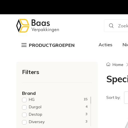
Zoek
Acties
N
PRODUCTGROEPEN
Home
Filters
Speci
Brand
Sort by:
HG
15
Durgol
4
Destop
3
Diversey
3