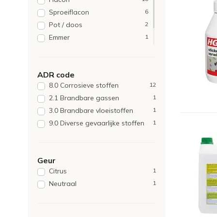
Sproeiflacon
6
Pot / doos
2
Emmer
1
Pot
1
Zak
1
ADR code
8.0 Corrosieve stoffen
12
2.1 Brandbare gassen
1
3.0 Brandbare vloeistoffen
1
9.0 Diverse gevaarlijke stoffen
1
Geur
Citrus
1
Neutraal
1