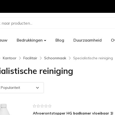
 naar producten...
ieuw
Bedrukkingen
Blog
Duurzaamheid
O
Kantoor
Facilitair
Schoonmaak
Specialistische reiniging
alistische reiniging
Afvoerontstopper HG badkamer vloeibaar 1l