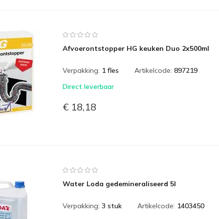
Afvoerontstopper HG keuken Duo 2x500ml
Verpakking:
1 fles
Artikelcode:
897219
Direct leverbaar
€ 18,18
Water Loda gedemineraliseerd 5l
Verpakking:
3 stuk
Artikelcode:
1403450