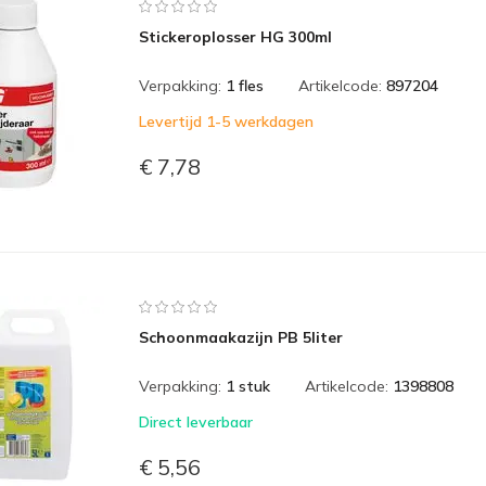
Stickeroplosser HG 300ml
Verpakking:
1 fles
Artikelcode:
897204
Levertijd 1-5 werkdagen
€ 7,78
Schoonmaakazijn PB 5liter
Verpakking:
1 stuk
Artikelcode:
1398808
Direct leverbaar
€ 5,56