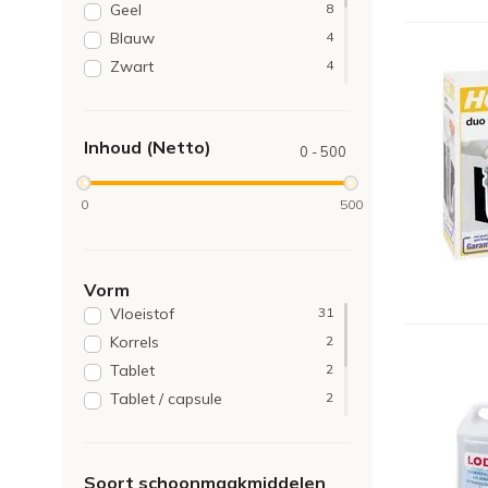
Geel
8
Portugal
1
Blauw
4
Zwart
4
Groen
3
Rood
3
Inhoud (Netto)
Transparant
2
0 - 500
Bruin
1
0
500
Gemengd
1
Grijs
1
Oranje
1
Vorm
Paars
1
Vloeistof
31
Korrels
2
Tablet
2
Tablet / capsule
2
Pod
1
Poeder
1
Soort schoonmaakmiddelen
Schuim
1