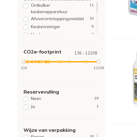
Ontkalker
11
keukenapparatuur
Afvoerontstoppingsmiddel
10
Keukenreiniger
6
Machine reiniger
3
Schoonmaakazijn
2
Tegelreiniger
2
CO2e-footprint
136 - 12108
Afvoerstankverwijderaar
1
Schimmelverwijderaar
1
136
12108
Schoonmaakmiddel –
1
specifiek oppervlak
Stickerverwijderaar
1
Reservevulling
Vlekkenverwijderproduct
1
Neen
29
Ja
1
Wijze van verpakking
Flacon
18