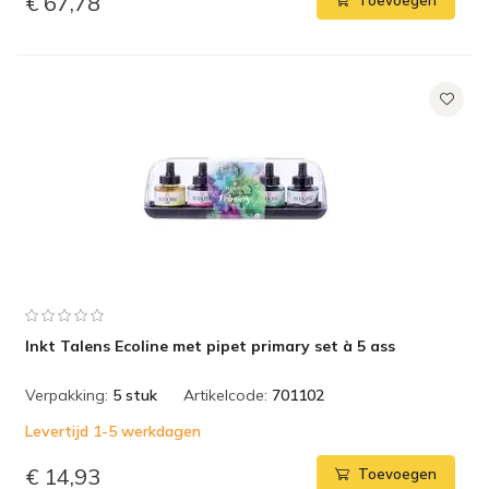
€ 67,78
Toevoegen
Inkt Talens Ecoline met pipet primary set à 5 ass
Verpakking:
5 stuk
Artikelcode:
701102
Levertijd 1-5 werkdagen
€ 14,93
Toevoegen