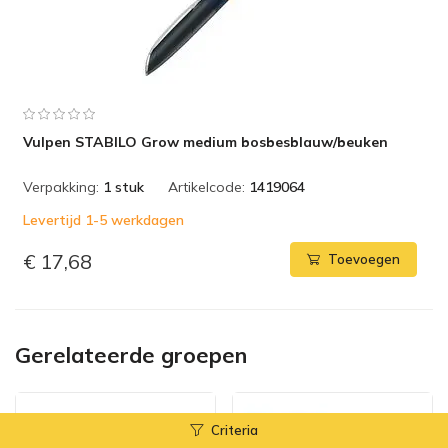
Vulpen STABILO Grow medium bosbesblauw/beuken
Verpakking:
1 stuk
Artikelcode:
1419064
Levertijd 1-5 werkdagen
€ 17,68
Toevoegen
Gerelateerde groepen
Criteria