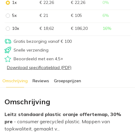
1x
€ 22,26
€ 22,26
0
%
5x
€ 21
€ 105
6
%
10x
€ 18,62
€ 186,20
16
%
Gratis bezorging vanaf € 100
Snelle verzending
Beoordeeld met een 4,5+
Download specificatieblad (PDF)
Omschrijving
Reviews
Groepsprijzen
Omschrijving
Leitz standaard plastic oranje offertemap, 30%
pre
- consumer gerecycled plastic. Mappen van
topkwaliteit, gemaakt v...