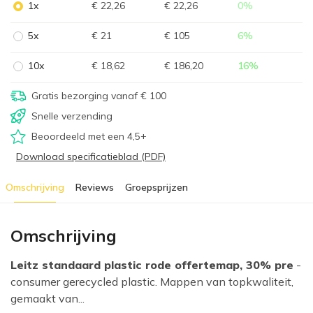
1x
€ 22,26
€ 22,26
0
%
5x
€ 21
€ 105
6
%
10x
€ 18,62
€ 186,20
16
%
Gratis bezorging vanaf € 100
Snelle verzending
Beoordeeld met een 4,5+
Download specificatieblad (PDF)
Omschrijving
Reviews
Groepsprijzen
Omschrijving
Leitz standaard plastic rode offertemap, 30% pre
-
consumer gerecycled plastic. Mappen van topkwaliteit,
gemaakt van...