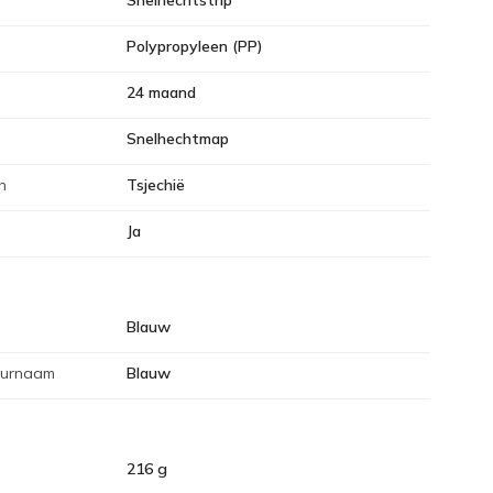
Snelhechtstrip
Polypropyleen (PP)
24 maand
Snelhechtmap
n
Tsjechië
Ja
Blauw
eurnaam
Blauw
216 g