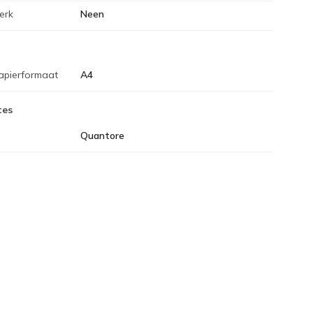
erk
Neen
apierformaat
A4
tes
Quantore