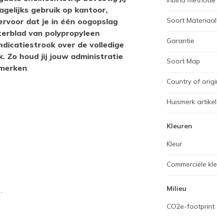
Inbind methode
agelijks gebruik op kantoor,
Soort Materiaal
ervoor dat je in één oogopslag
hterblad van polypropyleen
Garantie
dicatiestrook over de volledige
. Zo houd jij jouw administratie
Soort Map
nmerken
:
Country of origi
Huismerk artikel
Kleuren
Kleur
Commerciële kl
Milieu
.
CO2e-footprint