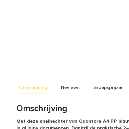
Omschrijving
Reviews
Groepsprijzen
Omschrijving
Met deze snelhechter van Quantore A4 PP blauw
in al jouw documenten. Dankzij de praktische 2-g