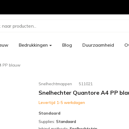
 naar producten...
ieuw
Bedrukkingen
Blog
Duurzaamheid
O
4 PP blauw
Snelhechtmappen
511021
Snelhechter Quantore A4 PP bl
Levertijd 1-5 werkdagen
Standaard
Supplies
:
Standaard
Inbind methode
:
Snelhechtstrip