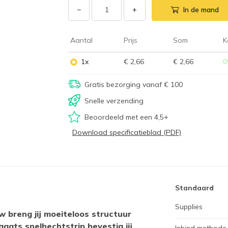
−
+
In de mand
Aantal
Prijs
Som
K
1x
€ 2,66
€ 2,66
0
Gratis bezorging vanaf € 100
Snelle verzending
Beoordeeld met een 4,5+
Download specificatieblad (PDF)
Standaard
Supplies
 breng jij moeiteloos structuur
aats snelhechtstrip bevestig jij