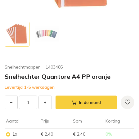
Snelhechtmappen
1403485
Snelhechter Quantore A4 PP oranje
Levertijd 1-5 werkdagen
−
+
In de mand
Aantal
Prijs
Som
Korting
1x
€ 2,40
€ 2,40
0
%