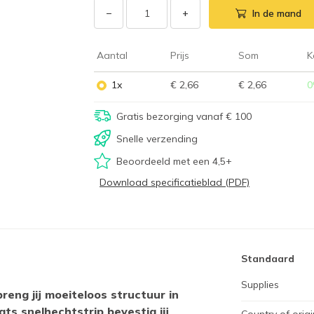
−
+
In de mand
Aantal
Prijs
Som
K
1x
€ 2,66
€ 2,66
0
Gratis bezorging vanaf € 100
Snelle verzending
Beoordeeld met een 4,5+
Download specificatieblad (PDF)
Standaard
Supplies
eng jij moeiteloos structuur in
ts snelhechtstrip bevestig jij