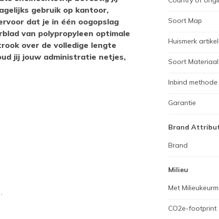
Country of origi
agelijks gebruik op kantoor,
Soort Map
ervoor dat je in één oogopslag
terblad van polypropyleen optimale
Huismerk artikel
rook over de volledige lengte
ud jij jouw administratie netjes,
Soort Materiaal
Inbind methode
Garantie
Brand Attribu
Brand
Milieu
Met Milieukeurm
.
CO2e-footprint