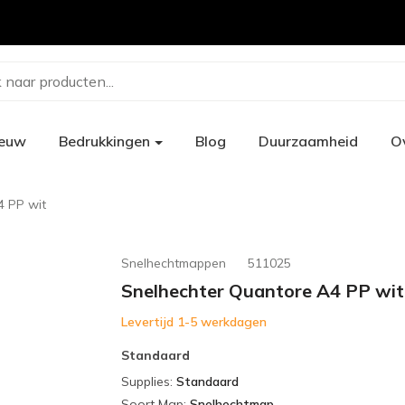
 naar producten...
ieuw
Bedrukkingen
Blog
Duurzaamheid
O
4 PP wit
Snelhechtmappen
511025
Snelhechter Quantore A4 PP wit
Levertijd 1-5 werkdagen
Standaard
Supplies
:
Standaard
Soort Map
:
Snelhechtmap