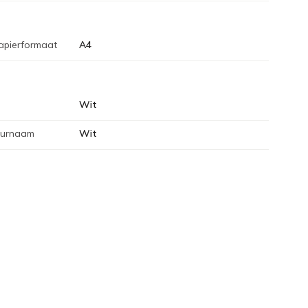
apierformaat
A4
Wit
eurnaam
Wit