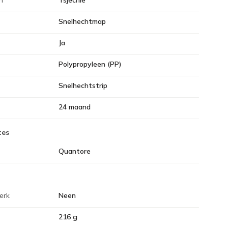
n
Tsjechië
Snelhechtmap
Ja
Polypropyleen (PP)
Snelhechtstrip
24 maand
tes
Quantore
erk
Neen
216 g